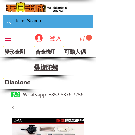
登入
可動人偶
變形金剛
合金機甲
​爆旋陀螺
Diaclone
Whatsapp:
+852 6376 7756