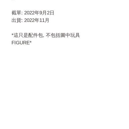
截單: 2022年9月2日
出貨: 2022年11月
*這只是配件包, 不包括圖中玩具
FIGURE*
門市 Shop
地址︰
油麻地彌敦道534-538
現時點
商場2樓275A
Address:
275A, 2/F, Ins Point