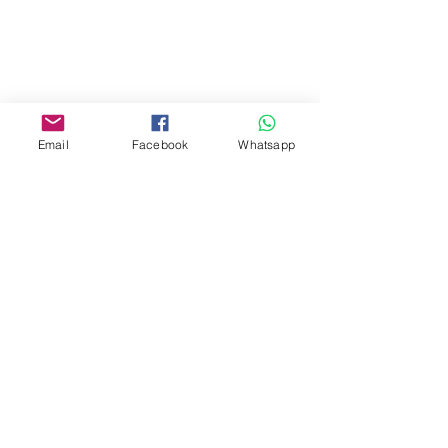
Mall,Nathan Road 534-538,
Yau Ma Tei, Hong Kong.
Facebook:
www.facebook.com/toyercityhk
Email
Facebook
Whatsapp
Whatsapp:
6376 7756