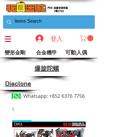
登入
可動人偶
變形金剛
合金機甲
​爆旋陀螺
Diaclone
Whatsapp:
+852 6376 7756