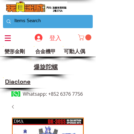
登入
可動人偶
變形金剛
合金機甲
​爆旋陀螺
Diaclone
Whatsapp:
+852 6376 7756