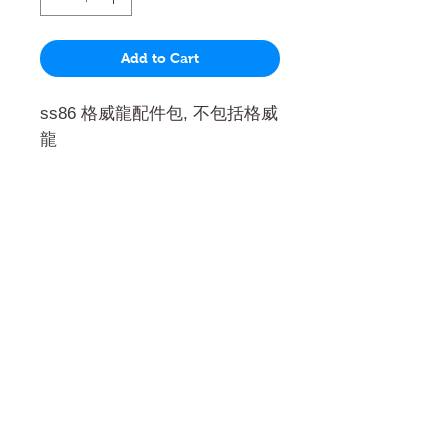
Add to Cart
ss86 格威龍配件包, 不包括格威
龍
門市 Shop
地址︰
油麻地彌敦道534-538
現時點
商場2樓275A
Address:
275A, 2/F, Ins Point