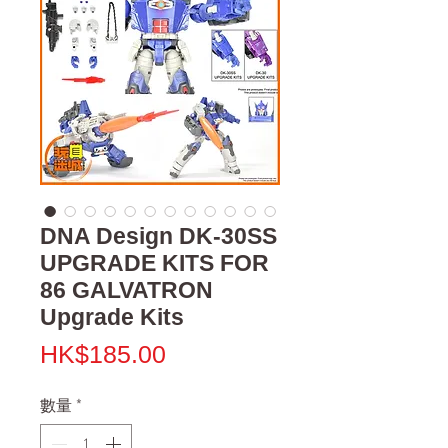
DNA Design DK-30SS
UPGRADE KITS FOR
86 GALVATRON
Upgrade Kits
價
HK$185.00
格
數量
*