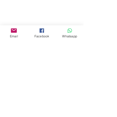
Mall,Nathan Road 534-538,
Yau Ma Tei, Hong Kong.
Facebook:
www.facebook.com/toyercityhk
Email
Facebook
Whatsapp
Whatsapp:
6376 7756