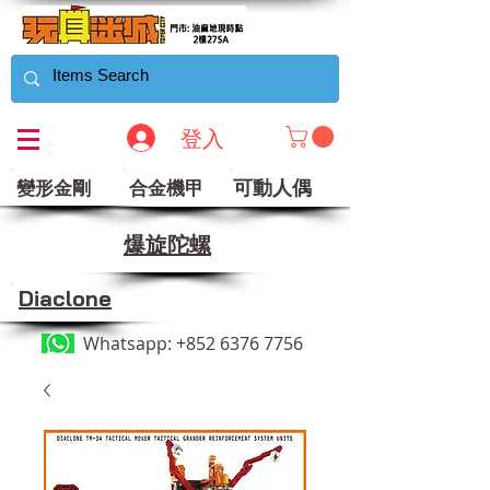
登入
可動人偶
變形金剛
合金機甲
​爆旋陀螺
Diaclone
Whatsapp:
+852 6376 7756