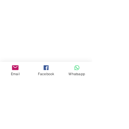
地址︰
油麻地彌敦道534-538
現時點
商場2樓275A
Address:
275A, 2/F, Ins Point
Mall,Nathan Road 534-538,
Yau Ma Tei, Hong Kong.
Facebook:
Email
Facebook
Whatsapp
www.facebook.com/toyercityhk
Whatsapp:
6376 7756