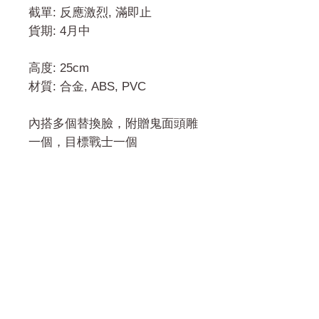
截單: 反應激烈, 滿即止
貨期: 4月中
高度: 25cm
材質: 合金, ABS, PVC
內搭多個替換臉，附贈鬼面頭雕
一個，目標戰士一個
門市 Shop
地址︰
油麻地彌敦道534-538
現時點
商場2樓275A