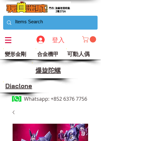
登入
可動人偶
變形金剛
合金機甲
​爆旋陀螺
Diaclone
Whatsapp:
+852 6376 7756