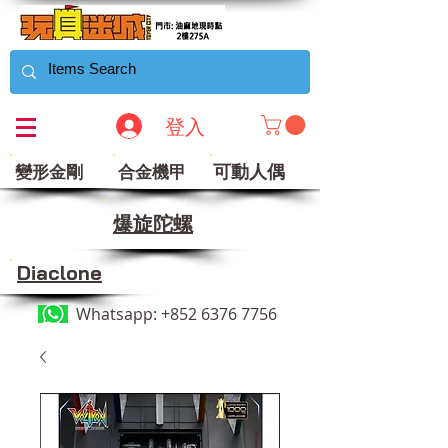
登入
可動人偶
變形金剛
合金機甲
​爆旋陀螺
Diaclone
Whatsapp:
+852 6376 7756