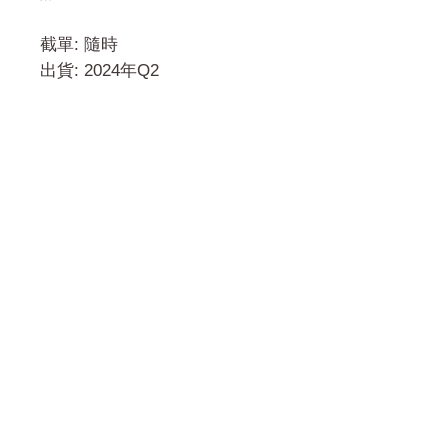
截單: 隨時
出貨: 2024年Q2
門市 Shop
地址︰
油麻地彌敦道534-538
現時點
商場2樓275A
Address:
275A, 2/F, Ins Point
Mall,Nathan Road 534-538,
Yau Ma Tei, Hong Kong.