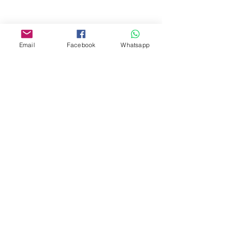
Facebook:
www.facebook.com/toyercityhk
Email
Facebook
Whatsapp
Whatsapp:
6376 7756