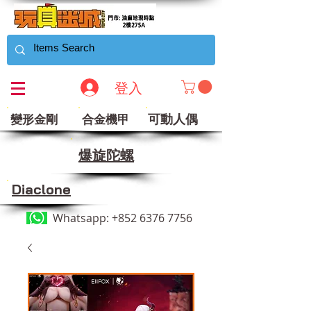
登入
可動人偶
變形金剛
合金機甲
​爆旋陀螺
Diaclone
Whatsapp:
+852 6376 7756