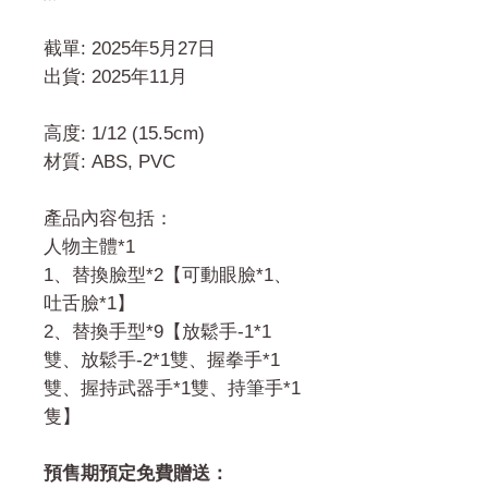
截單: 2025年5月27日
出貨: 2025年11月
高度: 1/12 (15.5cm)
材質: ABS, PVC
產品內容包括：
人物主體*1
1、替換臉型*2【可動眼臉*1、
吐舌臉*1】
2、替換手型*9【放鬆手-1*1
雙、放鬆手-2*1雙、握拳手*1
雙、握持武器手*1雙、持筆手*1
隻】
預售期預定免費贈送：