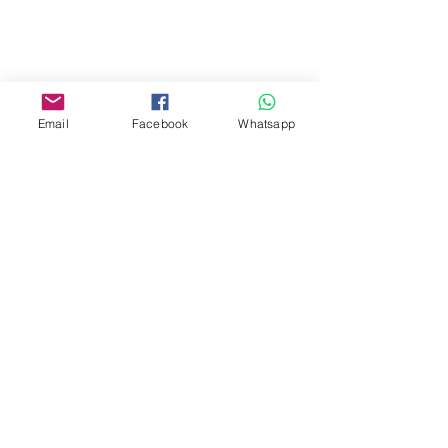
油麻地彌敦道534-538
現時點
商場2樓275A
Address:
Email
Facebook
Whatsapp
275A, 2/F, Ins Point
Mall,Nathan Road 534-538,
Yau Ma Tei, Hong Kong.
Facebook:
www.facebook.com/toyercityhk
Whatsapp:
6376 7756