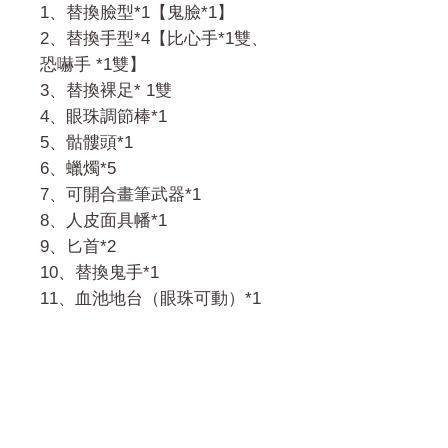
1、替換臉型*1【鬼臉*1】
2、替換手型*4【比心手*1雙、
恐嚇手 *1雙】
3、替換裸足* 1雙
4、眼珠調節棒*1
5、骷髏頭*1
6、蠟燭*5
7、可開合畫筆武器*1
8、人皮面具幡*1
9、匕首*2
10、替換鬼手*1
11、血池地台（眼珠可動）*1
門市 Shop
地址︰