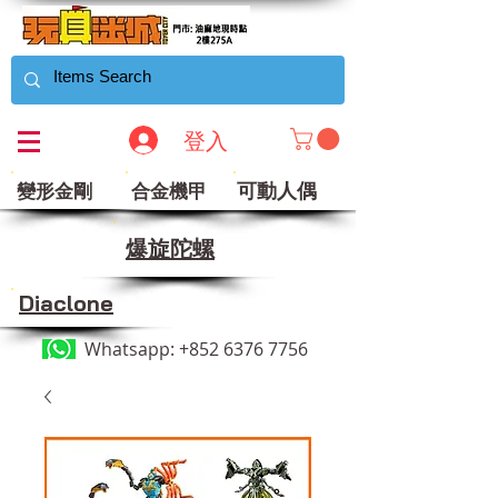
登入
可動人偶
變形金剛
合金機甲
​爆旋陀螺
Diaclone
Whatsapp:
+852 6376 7756