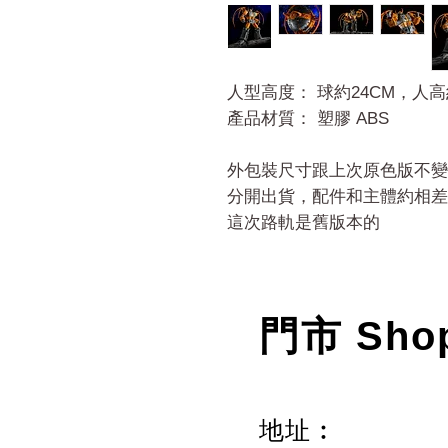
人型高度： 球約24CM，人高
產品材質： 塑膠 ABS
外包裝尺寸跟上次原色版不變
分開出貨，配件和主體約相差
這次路軌是舊版本的
門市 Sho
地址︰