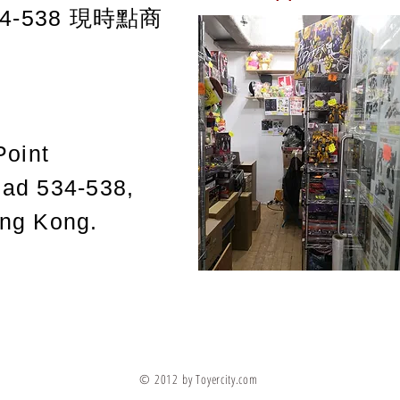
-538
現時點商
Point
oad 534-538,
ong Kong.
© 2012 by Toyercity.com