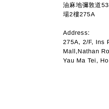
油麻地彌敦道534
場2樓275A
Address:
275A, 2/F, Ins 
Mall,Nathan R
Yau Ma Tei, H