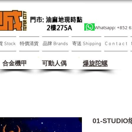
Whatsapp: +852 
 Stock
特價清貨
品牌 Brands
寄送 Shipping
C o n t a c t
合金機甲
可動人偶
​爆旋陀螺
01-STUDI