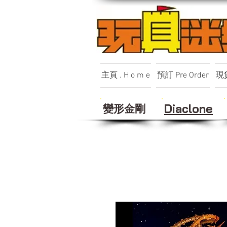
主頁 . H o m e
預訂 Pre Order
現貨
變形金剛
Diaclone