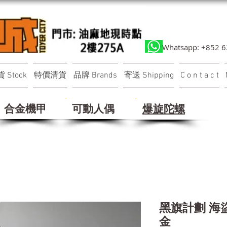
Whatsapp: +852 
 Stock
特價清貨
品牌 Brands
寄送 Shipping
C o n t a c t
合金機甲
可動人偶
​爆旋陀螺
黑旗計劃 海盜 
金