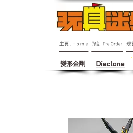
主頁 . H o m e
預訂 Pre Order
現貨
變形金剛
Diaclone