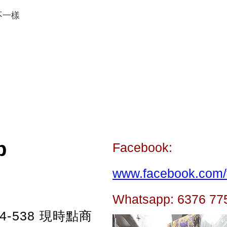
不一樣
p
Facebook:
www.facebook.com/t
Whatsapp: 6376 77
-538
現時點商