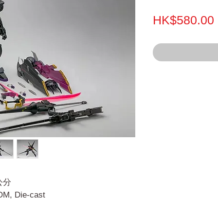
HK$580.00
公分
, Die-cast