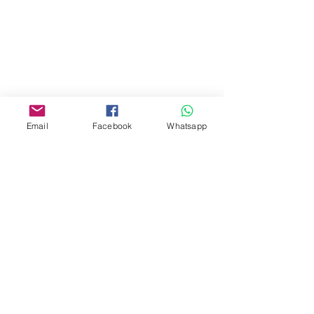
門市 Shop
地址︰
油麻地彌敦道534-538
現時點
商場2樓275A
Email
Facebook
Whatsapp
Address:
275A, 2/F, Ins Point
Mall,Nathan Road 534-538,
Yau Ma Tei, Hong Kong.
Facebook:
www.facebook.com/toyercityhk
Whatsapp:
6376 7756