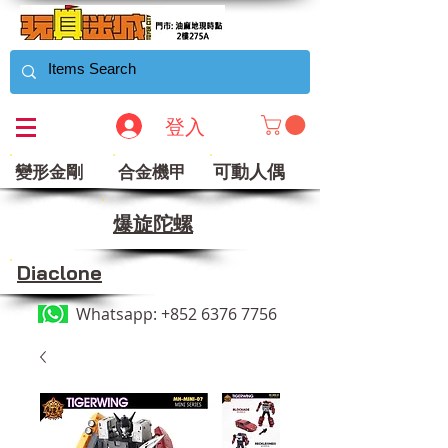
登入
可動人偶
變形金剛
合金機甲
​爆旋陀螺
Diaclone
Whatsapp:
+852 6376 7756