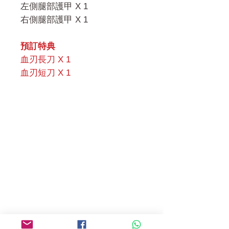
左側腿部護甲 X 1
右側腿部護甲 X 1
預訂特典
血刃長刀 X 1
血刃短刀 X 1
門市 Shop
地址︰
油麻地彌敦道534-538
現時點
商場2樓275A
Address:
275A, 2/F, Ins Point