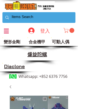
登入
可動人偶
變形金剛
合金機甲
​爆旋陀螺
Diaclone
Whatsapp:
+852 6376 7756