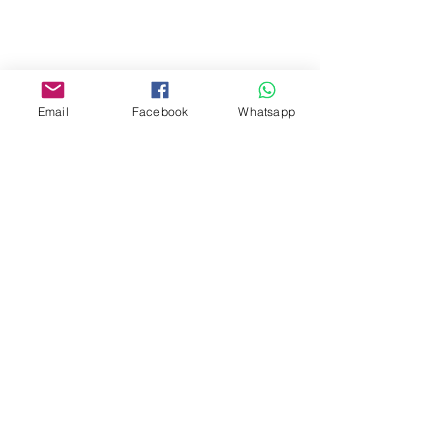
Yau Ma Tei, Hong Kong.
Facebook:
www.facebook.com/toyercityhk
Email
Facebook
Whatsapp
Whatsapp:
6376 7756