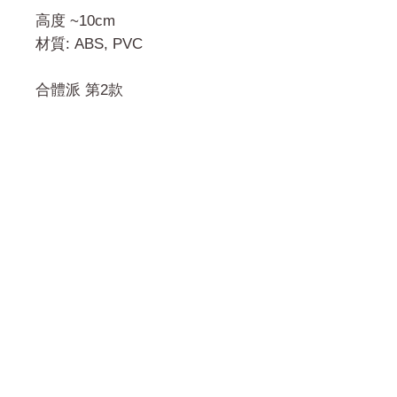
格
高度 ~10cm
材質: ABS, PVC
合體派 第2款
門市 Shop
地址︰
油麻地彌敦道534-538
現時點
商場2樓275A
Address:
275A, 2/F, Ins Point
Mall,Nathan Road 534-538,