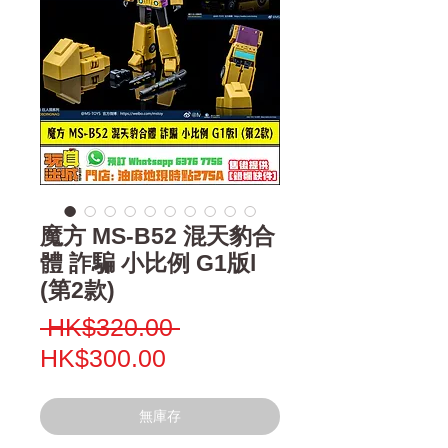
魔方 MS-B52 混天豹合
體 詐騙 小比例 G1版l
(第2款)
一
 HK$320.00 
促
般
HK$300.00
銷
價
價
格
無庫存