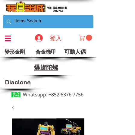
登入
可動人偶
變形金剛
合金機甲
​爆旋陀螺
Diaclone
Whatsapp:
+852 6376 7756