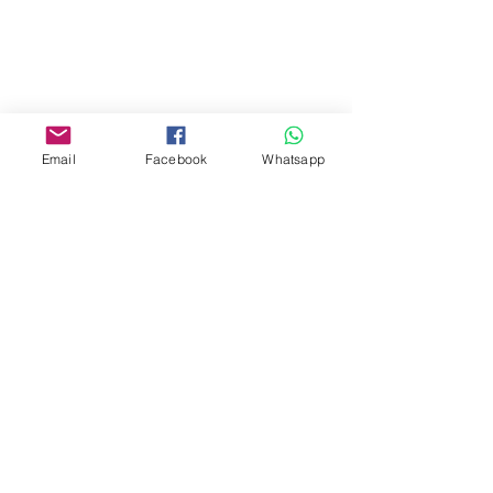
Mall,Nathan Road 534-538,
Yau Ma Tei, Hong Kong.
Facebook:
www.facebook.com/toyercityhk
Email
Facebook
Whatsapp
Whatsapp:
6376 7756