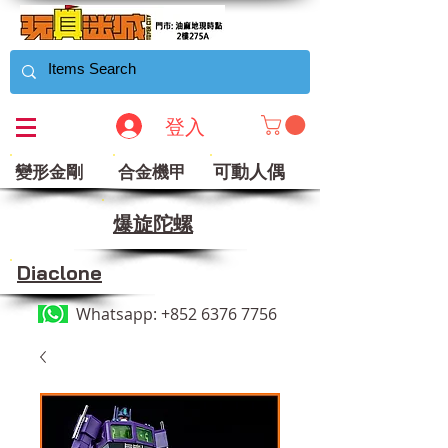
登入
可動人偶
變形金剛
合金機甲
​爆旋陀螺
Diaclone
Whatsapp:
+852 6376 7756