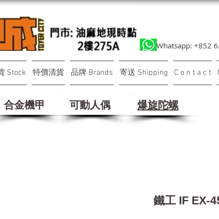
Whatsapp: +852 
 Stock
特價清貨
品牌 Brands
寄送 Shipping
C o n t a c t
合金機甲
可動人偶
​爆旋陀螺
鐵工 IF EX