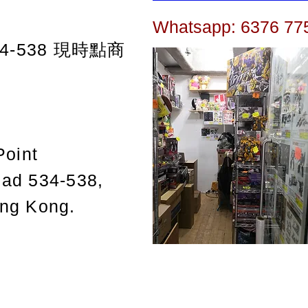
Whatsapp: 6376 77
-538
現時點商
Point
oad 534-538,
ong Kong.