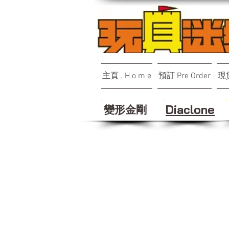
主頁 . H o m e
預訂 Pre Order
現貨
變形金剛
Diaclone