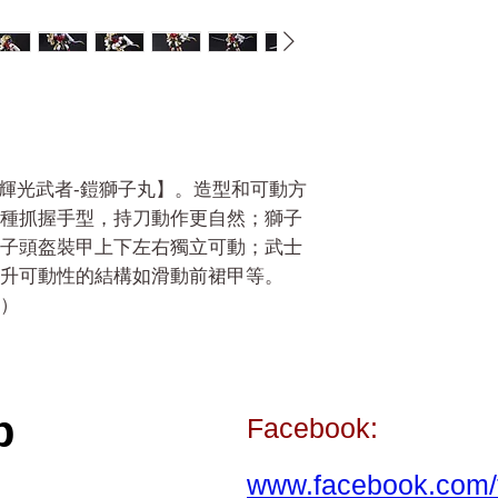
5【輝光武者-鎧獅子丸】。造型和可動方
種抓握手型，持刀動作更自然；獅子
子頭盔裝甲上下左右獨立可動；武士
升可動性的結構如滑動前裙甲等。
）
p
Facebook:
www.facebook.com/t