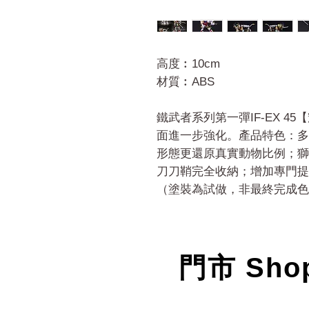
高度︰10cm
材質︰ABS
鐵武者系列第一彈IF-EX 4
面進一步強化。產品特色：多
形態更還原真實動物比例；獅
刀刀鞘完全收納；增加專門提
（塗裝為試做，非最終完成色
門市 Sho