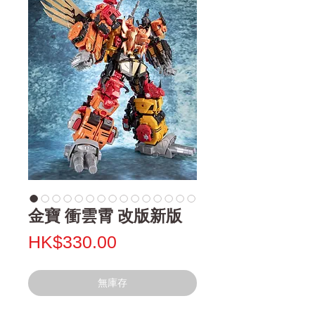
金寶 衝雲霄 改版新版
價
HK$330.00
格
無庫存