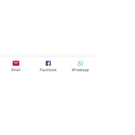
商場2樓275A
Address:
275A, 2/F, Ins Point
Mall,Nathan Road 534-538,
Yau Ma Tei, Hong Kong.
Facebook:
Email
Facebook
Whatsapp
www.facebook.com/toyercityhk
Whatsapp:
6376 7756