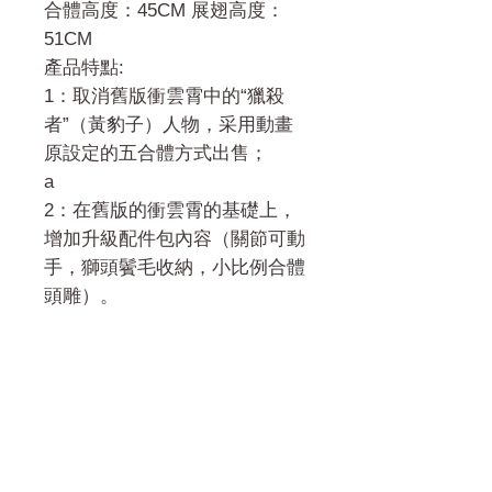
合體高度：45CM 展翅高度：
51CM
產品特點:
1：取消舊版衝雲霄中的“獵殺
者”（黃豹子）人物，采用動畫
原設定的五合體方式出售；
a
2：在舊版的衝雲霄的基礎上，
增加升級配件包內容（關節可動
手，獅頭鬢毛收納，小比例合體
頭雕）。
門市 Shop
地址︰
油麻地彌敦道534-538
現時點