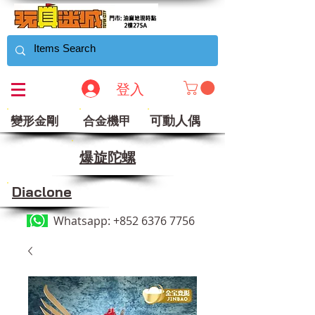
登入
可動人偶
變形金剛
合金機甲
​爆旋陀螺
Diaclone
Whatsapp:
+852 6376 7756