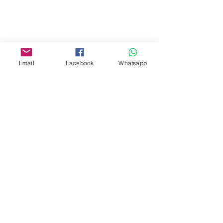
Yau Ma Tei, Hong Kong.
Facebook:
www.facebook.com/toyercityhk
Email
Facebook
Whatsapp
Whatsapp:
6376 7756