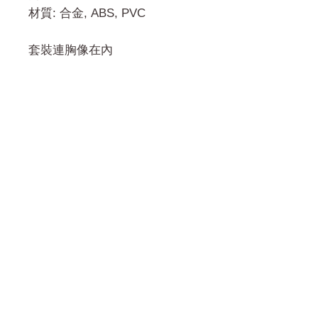
材質: 合金, ABS, PVC
套裝連胸像在內
門市 Shop
地址︰
油麻地彌敦道534-538
現時點
商場2樓275A
Address:
275A, 2/F, Ins Point
Mall,Nathan Road 534-538,