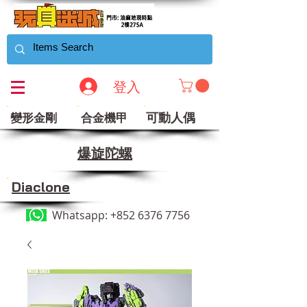
登入
可動人偶
變形金剛
合金機甲
​爆旋陀螺
Diaclone
Whatsapp:
+852 6376 7756