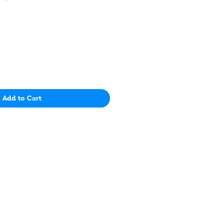
價
格
Add to Cart