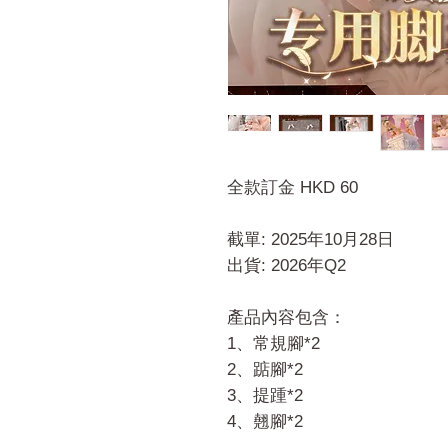
全款訂金 HKD 60
截單: 2025年10月28日
出貨: 2026年Q2
產品內容包含：
1、常規腳*2
2、踮腳*2
3、提踵*2
4、翹腳*2