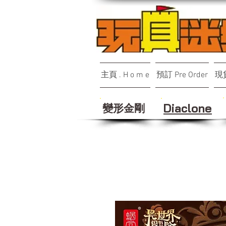
主頁 . H o m e
預訂 Pre Order
現貨
變形金剛
Diaclone