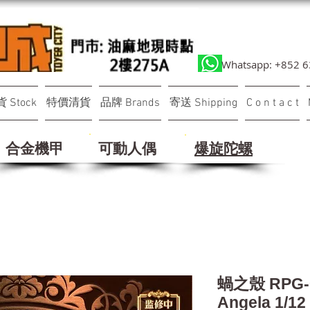
Whatsapp: +852 
 Stock
特價清貨
品牌 Brands
寄送 Shipping
C o n t a c t
合金機甲
可動人偶
​爆旋陀螺
蝸之殼 RPG
Angela 1