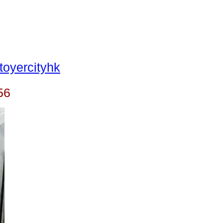
oyercityhk
56