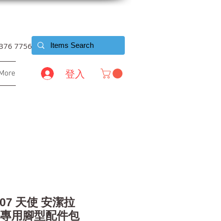
6376 7756
登入
More
-07 天使 安潔拉
/12 專用腳型配件包