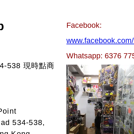
p
Facebook:
www.facebook.com/t
Whatsapp: 6376 77
-538
現時點商
Point
oad 534-538,
ong Kong.