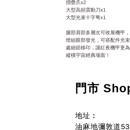
摺疊爪x2
大型高頻震動刀x1
大型光束十字弩x1
腿部肩部多層次可收展機甲，
燈組眼部發光，可搭配件光束
處細節移印，讓紅夜機甲更為
縱橫宇宙經典場面！
門市 Sho
地址︰
油麻地彌敦道534