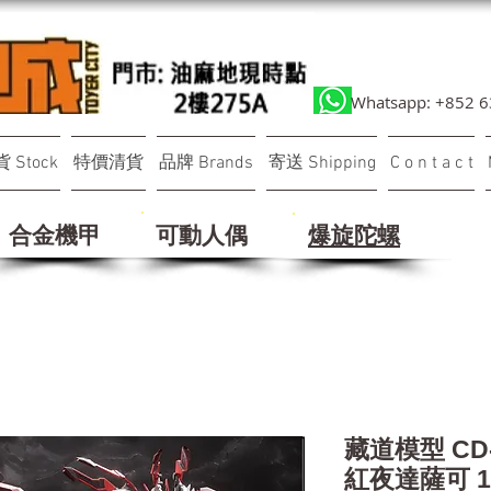
Whatsapp: +852 
 Stock
特價清貨
品牌 Brands
寄送 Shipping
C o n t a c t
合金機甲
可動人偶
​爆旋陀螺
藏道模型 CD
紅夜達薩可 1