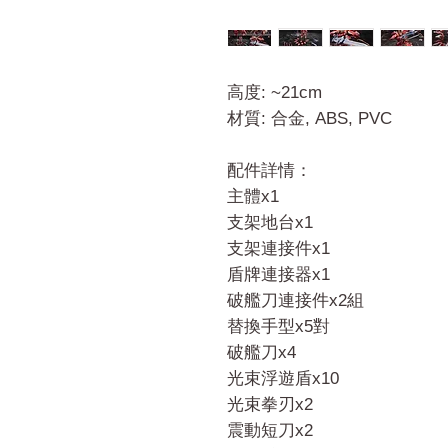
高度: ~21cm
材質: 合金, ABS, PVC
配件詳情：
主體x1
支架地台x1
支架連接件x1
盾牌連接器x1
破艦刀連接件x2組
替換手型x5對
破艦刀x4
光束浮遊盾x10
光束拳刃x2
震動短刀x2