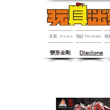
主頁 . H o m e
預訂 Pre Order
現貨
變形金剛
Diaclone