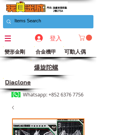
登入
可動人偶
變形金剛
合金機甲
​爆旋陀螺
Diaclone
Whatsapp:
+852 6376 7756