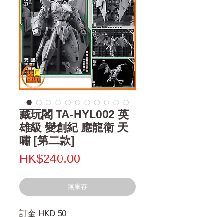
藏玩閣 TA-HYL002 英
雄級 變創紀 應龍衛 天
嘯 [第二款]
價
HK$240.00
格
無庫存
訂金 HKD 50