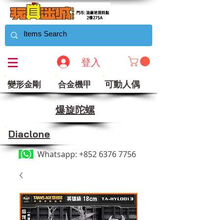
登入
可動人偶
變形金剛
合金機甲
​爆旋陀螺
Diaclone
Whatsapp:
+852 6376 7756