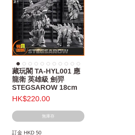
藏玩閣 TA-HYL001 應
龍衛 英雄級 劍羿
STEGSAROW 18cm
價
HK$220.00
格
無庫存
訂金 HKD 50