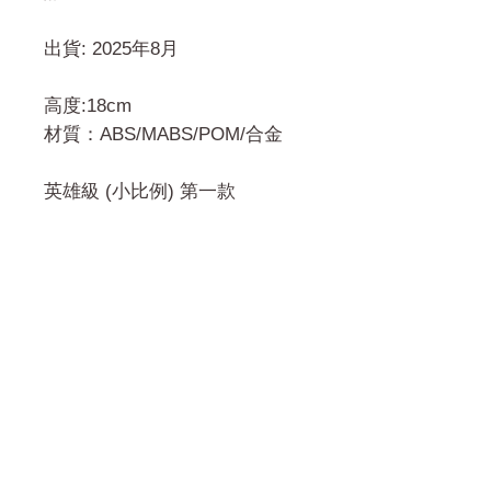
出貨: 2025年8月
高度:18cm
材質：ABS/MABS/POM/合金
英雄級 (小比例) 第一款
門市 Shop
地址︰
油麻地彌敦道534-538
現時點
商場2樓275A
Address: