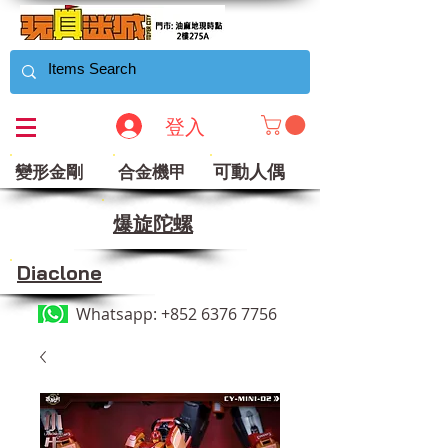
登入
可動人偶
變形金剛
合金機甲
​爆旋陀螺
Diaclone
Whatsapp:
+852 6376 7756