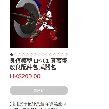
良值模型 LP-01 真蓋塔
改良配件包 武器包
價
HK$200.00
格
無庫存
(適用於千值練真蓋塔/真黑蓋塔