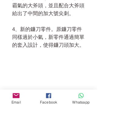
霸氣的大斧頭，並且配合大斧頭
給出了中間的加大號尖刺。
4、新的鐮刀零件。原鐮刀零件
同樣過於小氣，新零件通過簡單
的套入設計，使得鐮刀頭加大。
門市 Shop
地址︰
油麻地彌敦道534-538
現時點
Email
Facebook
Whatsapp
商場2樓275A
Address:
275A, 2/F, Ins Point