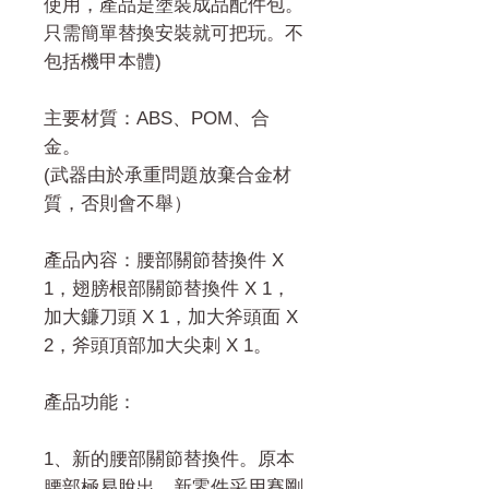
使用，產品是塗裝成品配件包。
只需簡單替換安裝就可把玩。不
包括機甲本體)
主要材質：ABS、POM、合
金。
(武器由於承重問題放棄合金材
質，否則會不舉）
產品內容：腰部關節替換件 X
1，翅膀根部關節替換件 X 1，
加大鐮刀頭 X 1，加大斧頭面 X
2，斧頭頂部加大尖刺 X 1。
產品功能：
1、新的腰部關節替換件。原本
腰部極易脫出。新零件采用賽剛