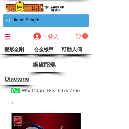
登入
可動人偶
變形金剛
合金機甲
​爆旋陀螺
Diaclone
Whatsapp:
+852 6376 7756