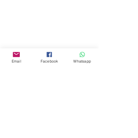
門市 Shop
地址︰
油麻地彌敦道534-538
現時點
商場2樓275A
Email
Facebook
Whatsapp
Address:
275A, 2/F, Ins Point
Mall,Nathan Road 534-538,
Yau Ma Tei, Hong Kong.
Facebook:
www.facebook.com/toyercityhk
Whatsapp:
6376 7756