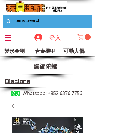
登入
可動人偶
變形金剛
合金機甲
​爆旋陀螺
Diaclone
Whatsapp:
+852 6376 7756