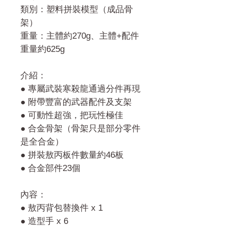
類別：塑料拼裝模型（成品骨
架）
重量：主體約270g、主體+配件
重量約625g
介紹：
● 專屬武裝寒殺龍通過分件再現
● 附帶豐富的武器配件及支架
● 可動性超強，把玩性極佳
● 合金骨架（骨架只是部分零件
是全合金）
● 拼裝敖丙板件數量約46板
● 合金部件23個
內容：
● 敖丙背包替換件 x 1
● 造型手 x 6