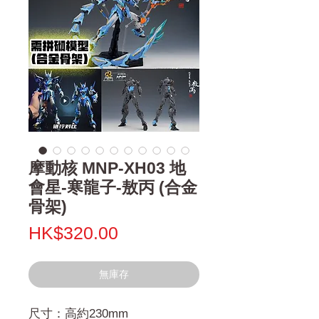
摩動核 MNP-XH03 地
會星-寒龍子-敖丙 (合金
骨架)
價
HK$320.00
格
無庫存
尺寸：高約230mm