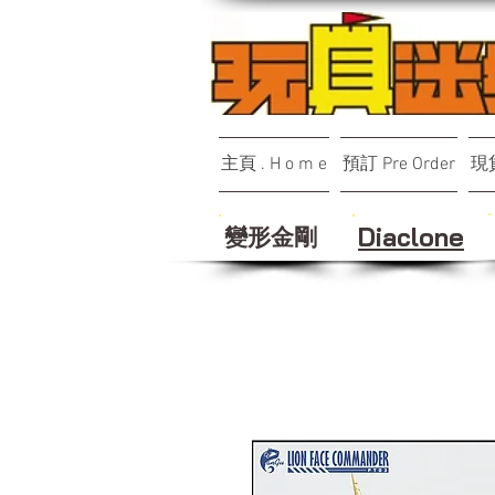
主頁 . H o m e
預訂 Pre Order
現貨
變形金剛
Diaclone