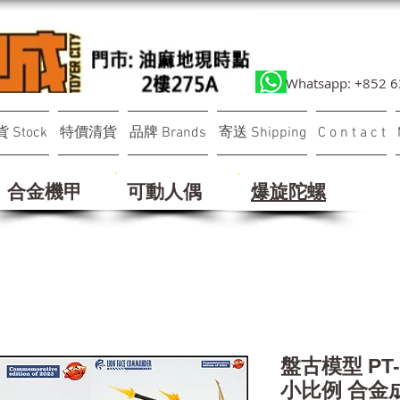
Whatsapp: +852 
 Stock
特價清貨
品牌 Brands
寄送 Shipping
C o n t a c t
合金機甲
可動人偶
​爆旋陀螺
盤古模型 PT
小比例 合金