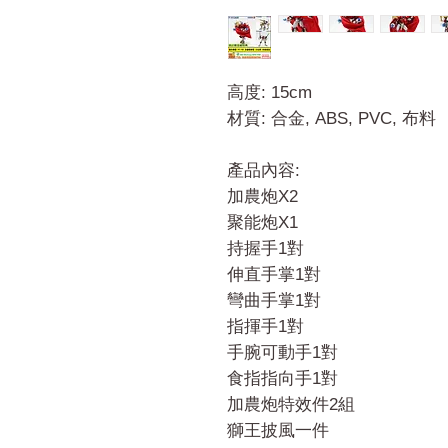
高度: 15cm
材質: 合金, ABS, PVC, 布料
產品內容:
加農炮X2
聚能炮X1
持握手1對
伸直手掌1對
彎曲手掌1對
指揮手1對
手腕可動手1對
食指指向手1對
加農炮特效件2組
獅王披風一件