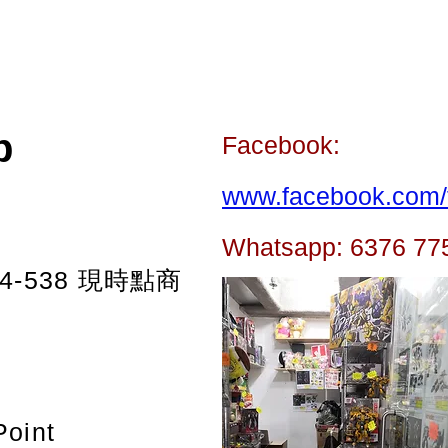
p
Facebook:
www.facebook.com/t
Whatsapp: 6376 77
-538
現時點商
Point