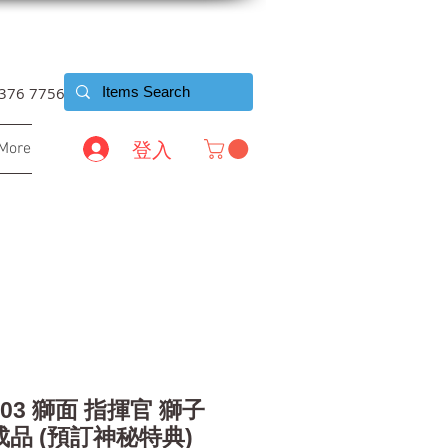
6376 7756
登入
More
-03 獅面 指揮官 獅子
成品 (預訂神秘特典)