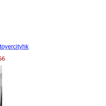
oyercityhk
56