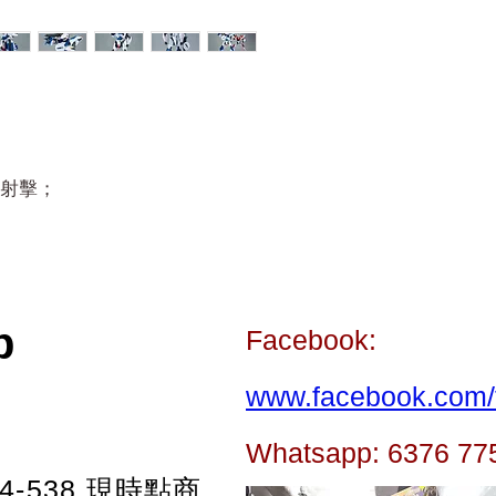
射擊；
p
Facebook:
www.facebook.com/t
Whatsapp: 6376 77
-538
現時點商