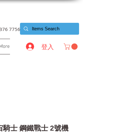
6376 7756
登入
More
宙騎士 鋼鐵戰士 2號機