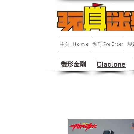
主頁 . H o m e
預訂 Pre Order
現貨
變形金剛
Diaclone