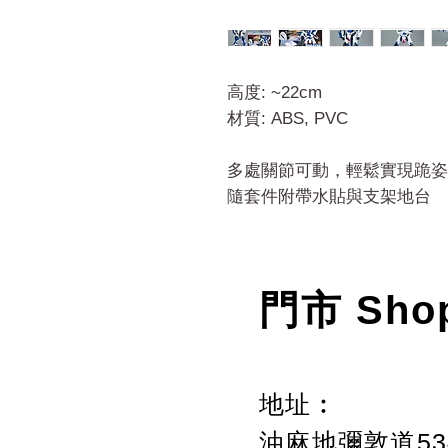
高度: ~22cm
材質: ABS, PVC
多處關節可動，輕鬆實現跪姿
隨套件附帶水貼與支架地台
門市 Sho
地址︰
油麻地彌敦道534