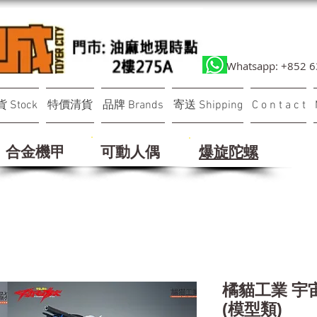
Whatsapp: +852 
 Stock
特價清貨
品牌 Brands
寄送 Shipping
C o n t a c t
合金機甲
可動人偶
​爆旋陀螺
橘貓工業 宇
(模型類)