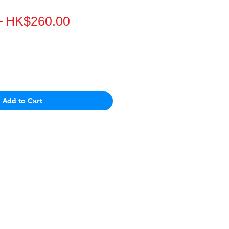
一
促
 
HK$260.00
般
銷
價
價
格
格
Add to Cart