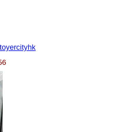
oyercityhk
56