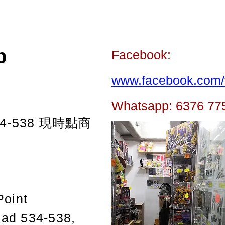
p
Facebook:
www.facebook.com/t
Whatsapp: 6376 77
-538
現時點商
Point
oad 534-538,