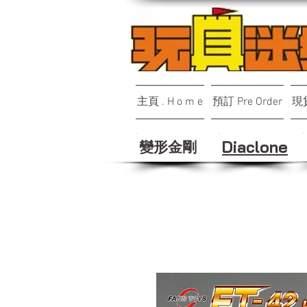
主頁 . H o m e
預訂 Pre Order
現貨
變形金剛
Diaclone