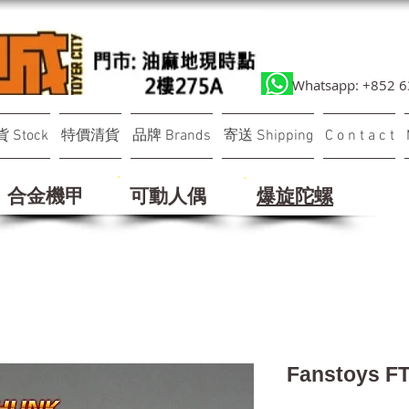
Whatsapp: +852 
 Stock
特價清貨
品牌 Brands
寄送 Shipping
C o n t a c t
合金機甲
可動人偶
​爆旋陀螺
Fanstoys F