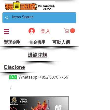
登入
可動人偶
變形金剛
合金機甲
​爆旋陀螺
Diaclone
Whatsapp:
+852 6376 7756