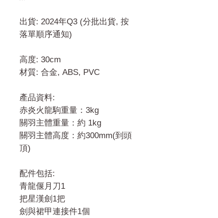
出貨: 2024年Q3 (分批出貨, 按
落單順序通知)
高度: 30cm
材質: 合金, ABS, PVC
產品資料:
赤炎火龍駒重量：3kg
關羽主體重量：約 1kg
關羽主體高度：約300mm(到頭
頂)
配件包括:
青龍偃月刀1
把星漢劍1把
劍與裙甲連接件1個