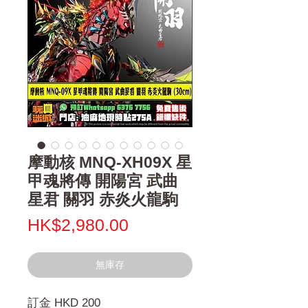
摩動核 MNQ-XH09X 星
甲魂將傳 開陽宮 武曲
星君 關羽 赤炎火龍駒
價
HK$2,980.00
格
無庫存
訂金 HKD 200