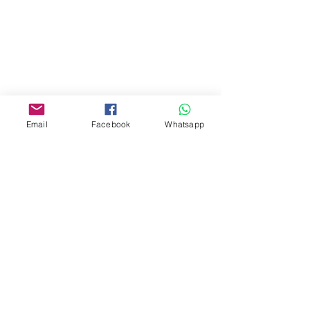
門市 Shop
地址︰
油麻地彌敦道534-538
現時點
商場2樓275A
Email
Facebook
Whatsapp
Address:
275A, 2/F, Ins Point
Mall,Nathan Road 534-538,
Yau Ma Tei, Hong Kong.
Facebook:
www.facebook.com/toyercityhk
Whatsapp:
6376 7756