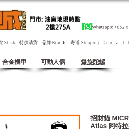
Whatsapp: +852 
 Stock
特價清貨
品牌 Brands
寄送 Shipping
C o n t a c t
合金機甲
可動人偶
​爆旋陀螺
招財貓 MICR
Atlas 阿特