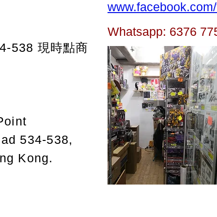
www.facebook.com/t
Whatsapp: 6376 77
-538
現時點商
Point
oad 534-538,
ong Kong.