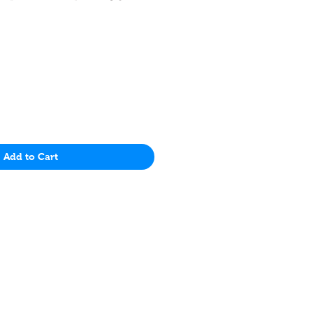
價
格
Add to Cart