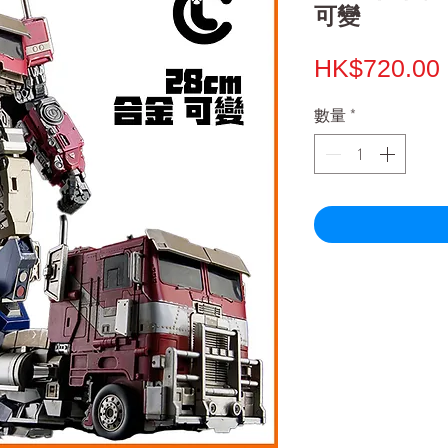
可變
HK$720.00
數量
*