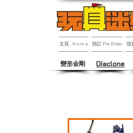
主頁 . H o m e
預訂 Pre Order
現貨
變形金剛
Diaclone