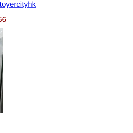
oyercityhk
56