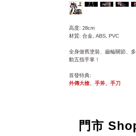
高度: 28cm
材質: 合金, ABS, PVC
全身做舊塗裝、齒輪關節、多
動五指手掌！
首發特典:
外傳大槍、手斧、手刀
門市 Sho