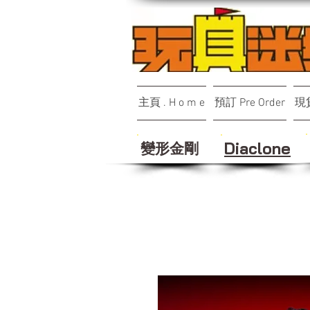
主頁 . H o m e
預訂 Pre Order
現貨
變形金剛
Diaclone