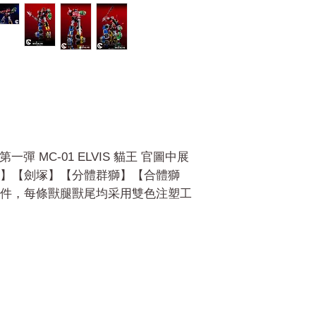
一彈 MC-01 ELVIS 貓王 官圖中展
】【劍塚】【分體群獅】【合體獅
件，每條獸腿獸尾均采用雙色注塑工