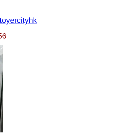
oyercityhk
56