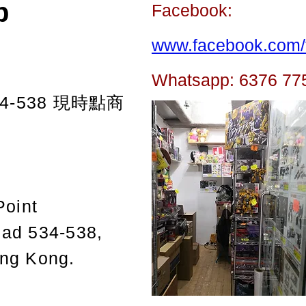
p
Facebook:
www.facebook.com/t
Whatsapp: 6376 77
-538
現時點商
Point
oad 534-538,
ong Kong.