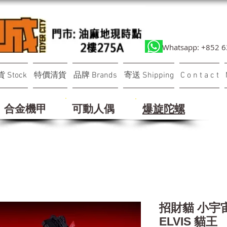
Whatsapp: +852 
 Stock
特價清貨
品牌 Brands
寄送 Shipping
C o n t a c t
合金機甲
可動人偶
​爆旋陀螺
招財貓 小宇宙
ELVIS 貓王