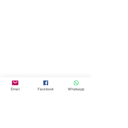
門市 Shop
地址︰
油麻地彌敦道534-538
現時點
商場2樓275A
Address:
275A, 2/F, Ins Point
Mall,Nathan Road 534-538,
Yau Ma Tei, Hong Kong.
Email
Facebook
Whatsapp
Facebook:
www.facebook.com/toyercityhk
Whatsapp:
6376 7756