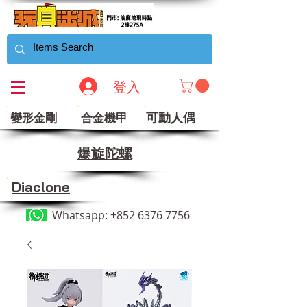
登入
可動人偶
變形金剛
合金機甲
​爆旋陀螺
Diaclone
Whatsapp:
+852 6376 7756