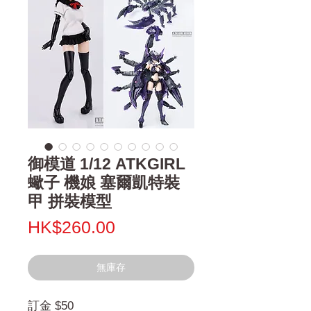
御模道 1/12 ATKGIRL
蠍子 機娘 塞爾凱特裝
甲 拼裝模型
價
HK$260.00
格
無庫存
訂金 $50