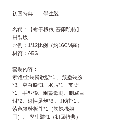
初回特典——學生裝
名稱：【蠍子機娘-塞爾凱特】
拼裝版
比例：1/12比例（約16CM高）
材質：ABS
套裝內容：
素體/全裝備狀態*1 、預塗裝臉
*3、空白臉*3、水貼*1、支架
*1、手型*9、幽靈毒刺、制裁巨
鉗*2、線性足炮*8 、JK鞋*1 、
紫色後發板件*1（蜘蛛機娘
用）、 學生裝*1（初回特典）