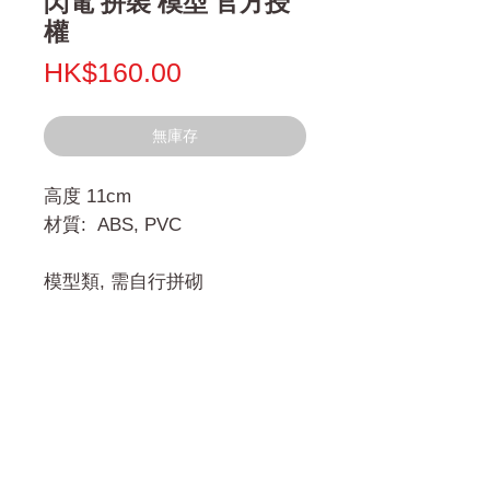
閃電 拼裝 模型 官方授
權
價
HK$160.00
格
無庫存
高度 11cm
材質: ABS, PVC
模型類, 需自行拼砌
門市 Shop
地址︰
油麻地彌敦道534-538
現時點