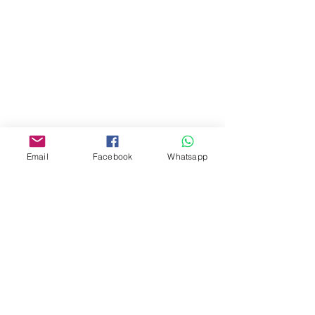
商場2樓275A
Address:
275A, 2/F, Ins Point
Mall,Nathan Road 534-538,
Yau Ma Tei, Hong Kong.
Facebook:
Email
Facebook
Whatsapp
www.facebook.com/toyercityhk
Whatsapp:
6376 7756