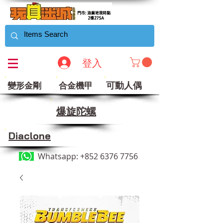
登入
可動人偶
變形金剛
合金機甲
​爆旋陀螺
Diaclone
Whatsapp:
+852 6376 7756