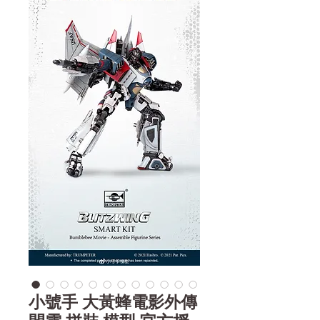
小號手 大黃蜂電影外傳