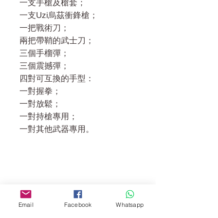
一支手槍及槍套；
一支Uzi烏茲衝鋒槍；
一把戰術刀；
兩把帶鞘的武士刀；
三個手榴彈；
三個震撼彈；
四對可互換的手型：
一對握拳；
一對放鬆；
一對持槍專用；
一對其他武器專用。
門市 Shop
地址︰
Email
Facebook
Whatsapp
油麻地彌敦道534-538
現時點