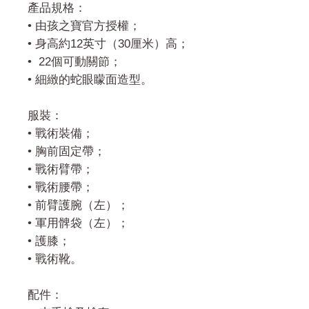
產品規格：
• 由孩之寶官方授權；
• 身高約12英寸（30厘米）高；
• 22個可動關節；
• 細緻的蛇眼矇面造型。
服裝：
• 戰術裝備；
• 胸前固定帶；
• 戰術臂帶；
• 戰術腰帶；
• 前臂護腕（左）；
• 軍用髀袋（左）；
• 護膝；
• 戰術靴。
配件：