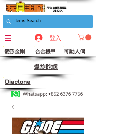
登入
可動人偶
變形金剛
合金機甲
​爆旋陀螺
Diaclone
Whatsapp:
+852 6376 7756