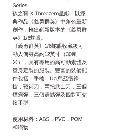
Series
孩之寶 X Threezero呈獻：以經
典作品《義勇群英》中角色重新
創作，推出嶄新版本的《義勇群
英》1/6蛇眼。
《義勇群英》1/6蛇眼收藏級可
動人偶身高約12英寸（30厘
米），具有專用的高可動素體及
量身定製的服裝。豐富的裝備配
件包括：手槍，Uzi烏茲衝鋒
槍，戰術刀，兩把武士刀，三個
煙霧彈，三個震撼彈及四對可交
換手型。
使用材料：ABS，PVC，POM
和織物