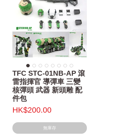
TFC STC-01NB-AP 滾
雷指揮官 導彈車 三變
核彈頭 武器 新頭雕 配
件包
價
HK$200.00
格
無庫存