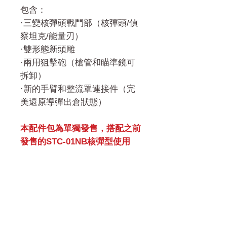
包含：
·三變核彈頭戰鬥部（核彈頭/偵
察坦克/能量刃）
·雙形態新頭雕
·兩用狙擊砲（槍管和瞄準鏡可
拆卸）
·新的手臂和整流罩連接件（完
美還原導彈出倉狀態）
本配件包為單獨發售，搭配之前
發售的STC-01NB核彈型使用
門市 Shop
地址︰