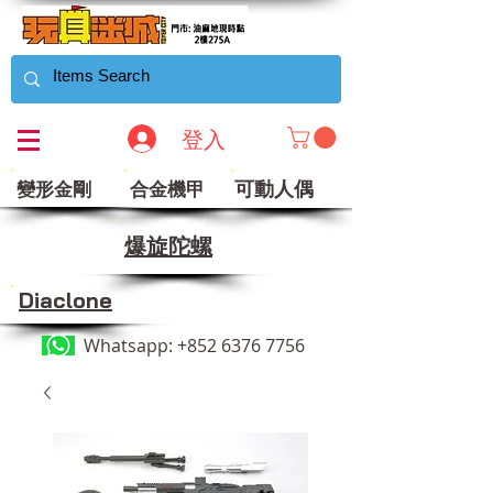
登入
可動人偶
變形金剛
合金機甲
​爆旋陀螺
Diaclone
Whatsapp:
+852 6376 7756