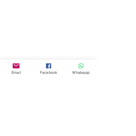
油麻地彌敦道534-538
現時點
商場2樓275A
Address:
275A, 2/F, Ins Point
Mall,Nathan Road 534-538,
Yau Ma Tei, Hong Kong.
Facebook:
Email
Facebook
Whatsapp
www.facebook.com/toyercityhk
Whatsapp:
6376 7756