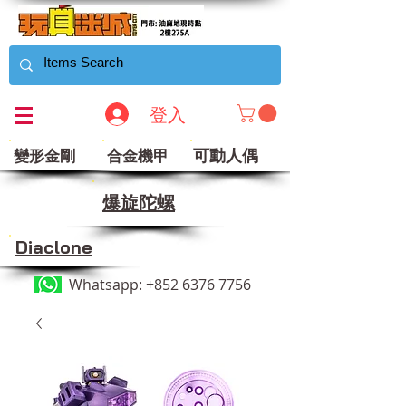
登入
可動人偶
變形金剛
合金機甲
​爆旋陀螺
Diaclone
Whatsapp:
+852 6376 7756