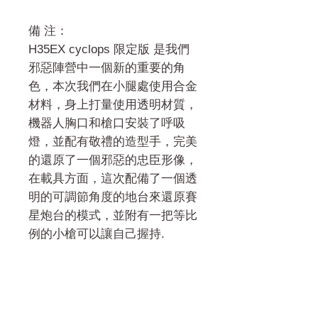
備 注：
H35EX cyclops 限定版 是我們
邪惡陣營中一個新的重要的角
色，本次我們在小腿處使用合金
材料，身上打量使用透明材質，
機器人胸口和槍口安裝了呼吸
燈，並配有敬禮的造型手，完美
的還原了一個邪惡的忠臣形像，
在載具方面，這次配備了一個透
明的可調節角度的地台來還原賽
星炮台的模式，並附有一把等比
例的小槍可以讓自己握持.
門市 Shop