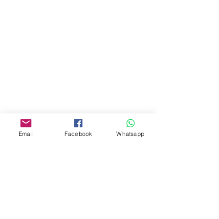
地址︰
油麻地彌敦道534-538
現時點
商場2樓275A
Address:
275A, 2/F, Ins Point
Mall,Nathan Road 534-538,
Yau Ma Tei, Hong Kong.
Facebook:
Email
Facebook
Whatsapp
www.facebook.com/toyercityhk
Whatsapp:
6376 7756