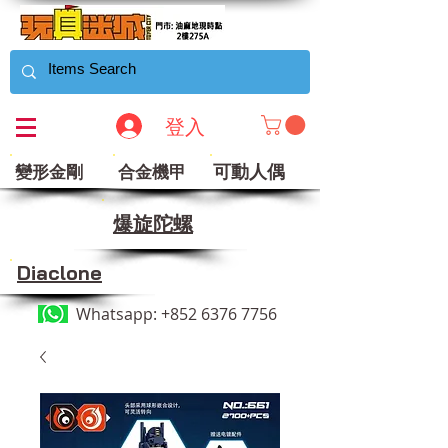
登入
可動人偶
變形金剛
合金機甲
​爆旋陀螺
Diaclone
Whatsapp:
+852 6376 7756