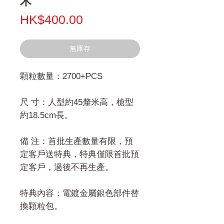
木
價
HK$400.00
格
無庫存
顆粒數量：2700+PCS
尺 寸：人型約45釐米高，槍型
約18.5cm長。
備 注：首批生產數量有限，預
定客戶送特典，特典僅限首批預
定客戶，過後不再生產。
特典內容：電鍍金屬銀色部件替
換顆粒包。