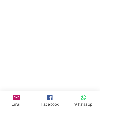
門市 Shop
地址︰
油麻地彌敦道534-538
現時點
商場2樓275A
Address:
275A, 2/F, Ins Point
Mall,Nathan Road 534-538,
Yau Ma Tei, Hong Kong.
Email
Facebook
Whatsapp
Facebook:
www.facebook.com/toyercityhk
Whatsapp:
6376 7756