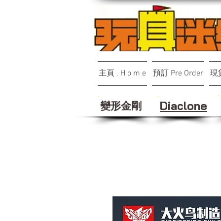
主頁 . H o m e
預訂 Pre Order
現貨
變形金剛
Diaclone