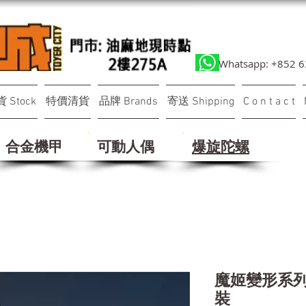
Whatsapp: +852 
 Stock
特價清貨
品牌 Brands
寄送 Shipping
C o n t a c t
合金機甲
可動人偶
​爆旋陀螺
魔姬變形系列
裝