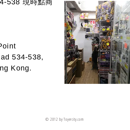
-538
現時點商
Point
oad 534-538,
ong Kong.
© 2012 by Toyercity.com