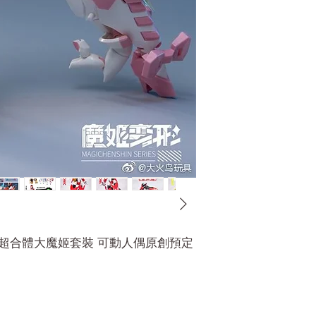
1超合體大魔姬套裝 可動人偶原創預定