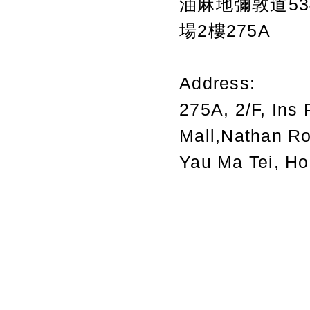
油麻地彌敦道534
場2樓275A
Address:
275A, 2/F, Ins 
Mall,Nathan R
Yau Ma Tei, H