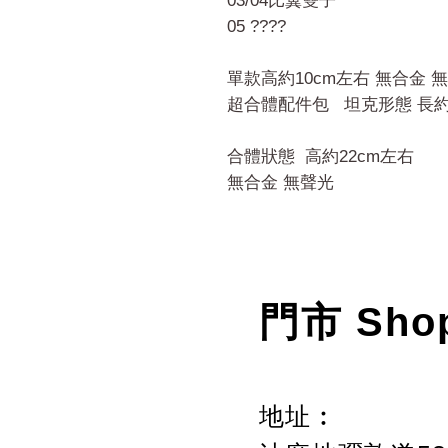
03/04比翼雙子
05 ????
單款高約10cm左右 無合金 
超合體配件包 坦克形態 長約1
合體狀態 高約22cm左右
無合金 無聲光
門市 Sho
地址︰