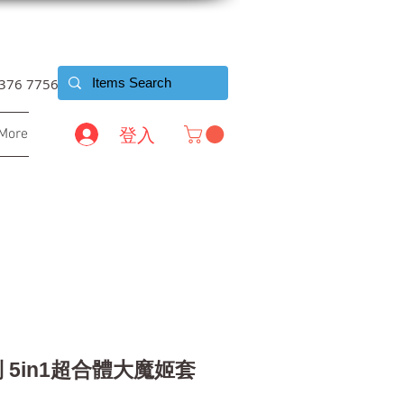
6376 7756
登入
More
 5in1超合體大魔姬套