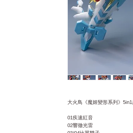
大火鳥《魔姬變形系列》5in
01疾速紅音
02響徹光雷