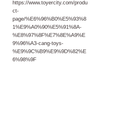
https://www.toyercity.com/produ
ct-
page/%E6%96%B0%E5%93%8
1%E9%A0%90%E5%91%8A-
%E8%97%8F%E7%8E%A9%E
9%96%A3-cang-toys-
%E9%9C%B9%E9%9D%82%E
6%98%9F
門市 Shop
地址︰
油麻地彌敦道534-538
現時點
商場2樓275A