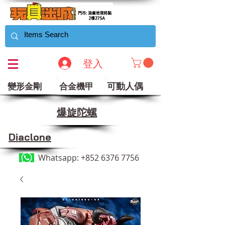
登入
可動人偶
變形金剛
合金機甲
​爆旋陀螺
Diaclone
Whatsapp:
+852 6376 7756